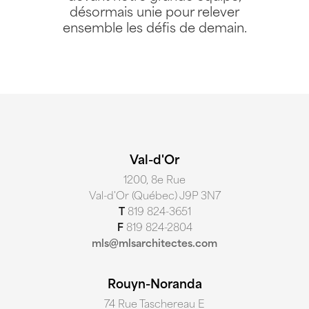
désormais unie pour relever
ensemble les défis de demain.
Val-d'Or
1200, 8e Rue
Val-d'Or (Québec) J9P 3N7
T
819 824-3651
F
819 824-2804
mls@mlsarchitectes.com
Rouyn-Noranda
74 Rue Taschereau E