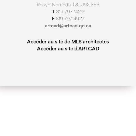
Rouyn-Noranda, QC J9X 3E3
T
819 797-1429
F
819 797-4927
artcad@artcad.qc.ca
Accéder au site de MLS architectes
Accéder au site d'ARTCAD