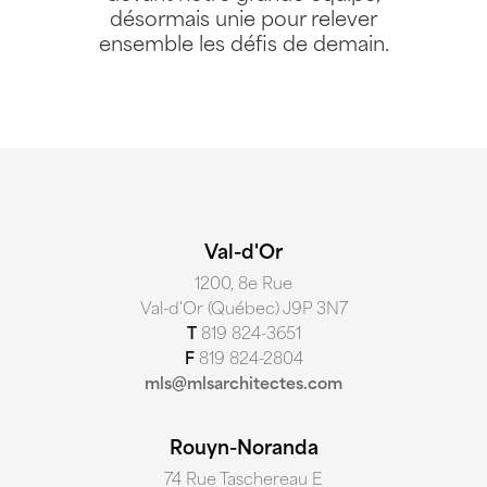
désormais unie pour relever
ensemble les défis de demain.
MLS Architectes
1200, 8e Rue
Val-d’Or QC J9P 3N7
mls@mlsarchitectes.com
T
819 824-3651
F
819 824-2804
Val-d'Or
74, rue Taschereau Est
1200, 8e Rue
Rouyn-Noranda QC J9X 3E4
Val-d'Or (Québec) J9P 3N7
mls@mlsarchitectes.com
T
819 824-3651
T
819 797-1429
F
819 824-2804
F
819 797-4927
mls@mlsarchitectes.com
Rouyn-Noranda
74 Rue Taschereau E