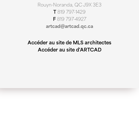
Rouyn-Noranda, QC J9X 3E3
T
819 797-1429
F
819 797-4927
artcad@artcad.qc.ca
Accéder au site de MLS architectes
Accéder au site d'ARTCAD
Nous respectons votre vie privée
Nous utilisons des cookies pour améliorer votre
expérience de navigation, afficher des contenus
personnalisés et analyser notre trafic. En cliquant sur «