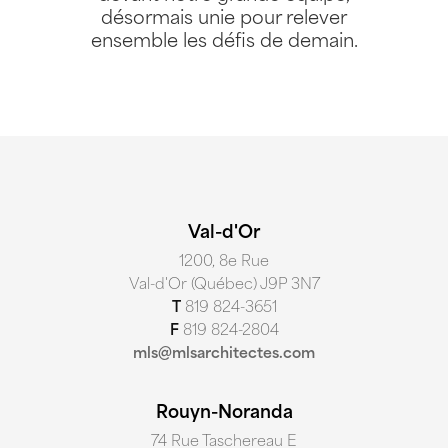
désormais unie pour relever
ensemble les défis de demain.
Val-d'Or
1200, 8e Rue
Val-d'Or (Québec) J9P 3N7
T
819 824-3651
F
819 824-2804
mls@mlsarchitectes.com
Rouyn-Noranda
74 Rue Taschereau E