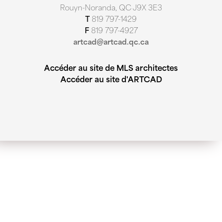
Rouyn-Noranda, QC J9X 3E3
T
819 797-1429
F
819 797-4927
artcad@artcad.qc.ca
Accéder au site de MLS architectes
Accéder au site d'ARTCAD
Centre de détention d’Amos